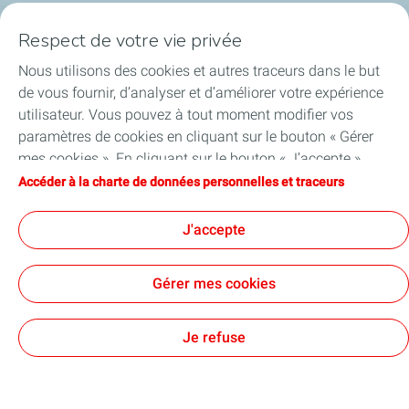
Respect de votre vie privée
Nos solutions solaires
Nous utilisons des cookies et autres traceurs dans le but
de vous fournir, d’analyser et d’améliorer votre expérience
À propos de nous
utilisateur. Vous pouvez à tout moment modifier vos
paramètres de cookies en cliquant sur le bouton « Gérer
mes cookies ». En cliquant sur le bouton « J’accepte »,
vous acceptez le dépôt de l’ensemble des cookies. Dans le
Accéder à la charte de données personnelles et traceurs
Conditions Générales d’Utilisation (CGU)
cas où vous cliquez sur « Je refuse », seuls les cookies
Données personnelles et cookies
techniques nécessaires au bon fonctionnement du site
Accessibilité: partiellement conforme
Contact
Cookies
J'accepte
seront utilisés. Pour plus d’informations, vous pouvez
TotalEnergies 2026
consulter la page « Charte de données personnelles et
Gérer mes cookies
traceurs ».
Je refuse