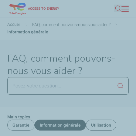
Aller
ACCESS TO ENERGY
Recherc
au
contenu
Fil
Accueil
FAQ, comment pouvons-nous vous aider ?
principal
d'Ariane
Information générale
FAQ, comment pouvons-
nous vous aider ?
Lancer 
Main topics
Garantie
Information générale
Utilisation