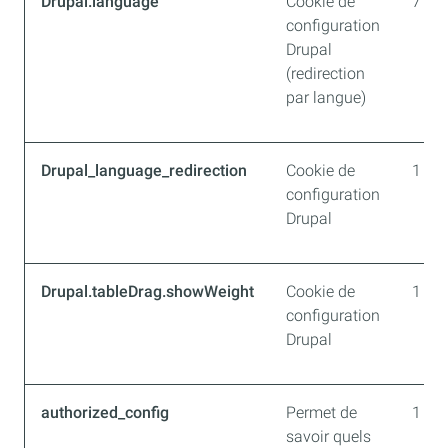
Drupal.language
Cookie de
7 jou
configuration
Drupal
(redirection
par langue)
Drupal_language_redirection
Cookie de
1 an
configuration
Drupal
Drupal.tableDrag.showWeight
Cookie de
1 an
configuration
Drupal
authorized_config
Permet de
1 an
savoir quels