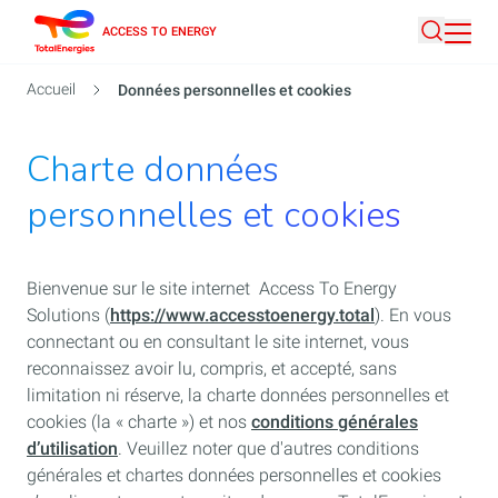
Aller
ACCESS TO ENERGY
Recherc
au
contenu
Fil
Accueil
Données personnelles et cookies
principal
d'Ariane
Charte données
personnelles et cookies
Bienvenue sur le site internet Access To Energy
Solutions (
https://www.accesstoenergy.total
). En vous
connectant ou en consultant le site internet, vous
reconnaissez avoir lu, compris, et accepté, sans
limitation ni réserve, la charte données personnelles et
cookies (la « charte ») et nos
conditions générales
d’utilisation
. Veuillez noter que d'autres conditions
générales et chartes données personnelles et cookies