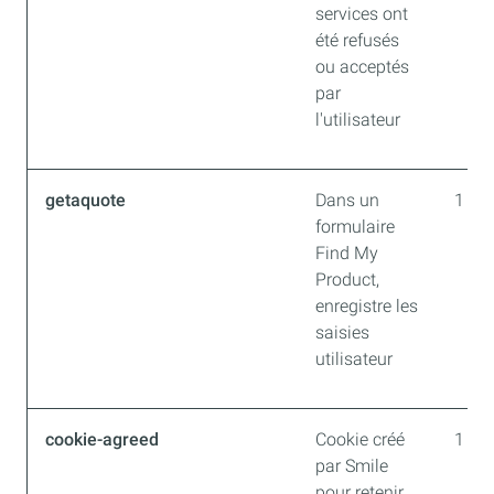
services ont
été refusés
ou acceptés
par
l'utilisateur
getaquote
Dans un
1 an
formulaire
Find My
Product,
enregistre les
saisies
utilisateur
cookie-agreed
Cookie créé
1 an 
par Smile
pour retenir