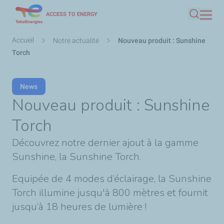
Aller
ACCESS TO ENERGY
Recherc
au
contenu
Fil
Accueil
Notre actualité
Nouveau produit : Sunshine
principal
d'Ariane
Torch
News
Nouveau produit : Sunshine
Torch
Découvrez notre dernier ajout à la gamme
Sunshine, la Sunshine Torch.​
Equipée de 4 modes d’éclairage, la Sunshine
Torch illumine jusqu'à 800 mètres et fournit
jusqu’à 18 heures de lumière !